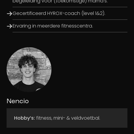
begeleiding voor (toekomstige) mama’s.
Gecertificeerd HYROX-coach (level 1&2).
Ervaring in meerdere fitnesscentra.
Nencio
Hobby’s:
fitness, mini- & veldvoetbal.